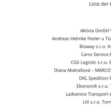
Liste der
Aktivia GmGH 
Andreas Helmke Fester u Tü
Bioway s.r.o. K
Carss Service 
CGS Logistic s.r.o. 
Diana Mokrašová – MARCOS
DKL Spedition 
Ekonomik s.r.o. 
Ladvenice Transport s.
Litl s.r.o. Tor