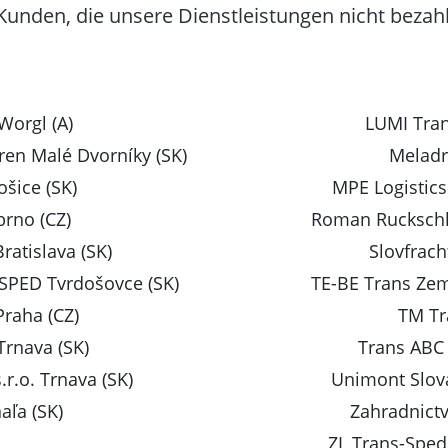
 Kunden, die unsere Dienstleistungen nicht beza
Worgl (A)
LUMI Tran
ren Malé Dvorníky (SK)
Meladru
ošice (SK)
MPE Logistic
brno (CZ)
Roman Ruckschl
Bratislava (SK)
Slovfrach
PED Tvrdošovce (SK)
TE-BE Trans Zem
Praha (CZ)
TM Tr
Trnava (SK)
Trans ABC 
r.o. Trnava (SK)
Unimont Slova
naľa (SK)
Zahradnictv
ZL Trans-Sped 