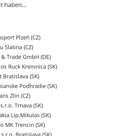
hlt haben…
sport Plzeň (CZ)
 Slatina (CZ)
s & Trade GmbH (DE)
os Ruck Kremnica (SK)
t Bratislava (SK)
ianske Podhradie (SK)
ans Zlin (CZ)
s.r.o. Trnava (SK)
kia Lip.Mikulas (SK)
o MK Trencin (SK)
s.r.o. Bratislava (SK)